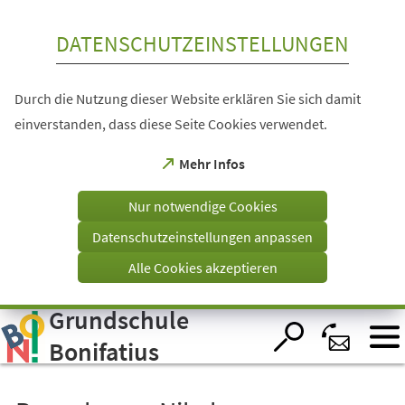
Inhalt anspringen
DATENSCHUTZEINSTELLUNGEN
Durch die Nutzung dieser Website erklären Sie sich damit
einverstanden, dass diese Seite Cookies verwendet.
(Öffnet
Mehr Infos
in
einem
Nur notwendige Cookies
neuen
Tab)
Datenschutzeinstellungen anpassen
Alle Cookies akzeptieren
Grundschule
Visuelle
Assistenzsoftware
öffnen.
Bonifatius