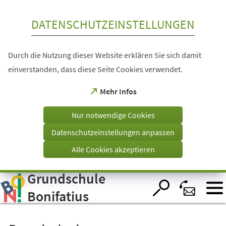
Inhalt anspringen
DATENSCHUTZEINSTELLUNGEN
Durch die Nutzung dieser Website erklären Sie sich damit
einverstanden, dass diese Seite Cookies verwendet.
(Öffnet
Mehr Infos
in
einem
Nur notwendige Cookies
neuen
Tab)
Datenschutzeinstellungen anpassen
Alle Cookies akzeptieren
Grundschule
Visuelle
Assistenzsoftware
öffnen.
Bonifatius