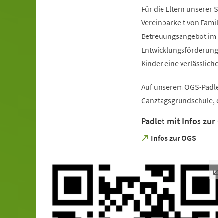
Für die Eltern unserer 
Vereinbarkeit von Famil
Betreuungsangebot im 
Entwicklungsförderung 
Kinder eine verlässlic
Auf unserem OGS-Padlet
Ganztagsgrundschule, d
Padlet mit Infos zur
(Öffnet
Infos zur OGS
in
einem
neuen
Tab)