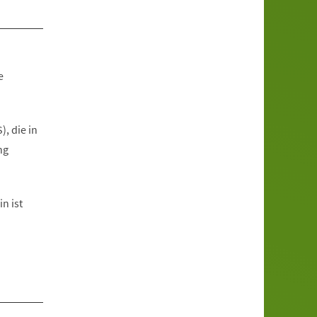
e
, die in
ng
n ist