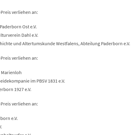
Preis verliehen an:
 Paderborn Ost e.V.
lturverein Dahl e.V.
schichte und Altertumskunde Westfalens, Abteilung Paderborn e.V.
Preis verliehen an:
e Marienloh
 Heidekompanie im PBSV 1831 e.V.
erborn 1927 e.V.
Preis verliehen an:
born e.V.
V.