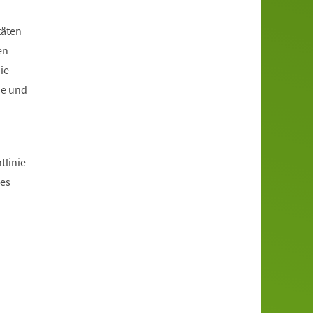
täten
en
ie
ne und
tlinie
es