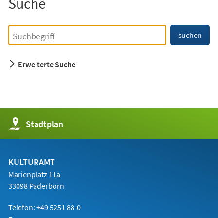
Suche
Einfache
Suchbegriff
suchen
Suche
Erweiterte Suche
(Öffnet
Stadtplan
in
einem
neuen
Tab)
KULTURAMT
Marienplatz 11a
33098 Paderborn
Telefon: +49 5251 88-0