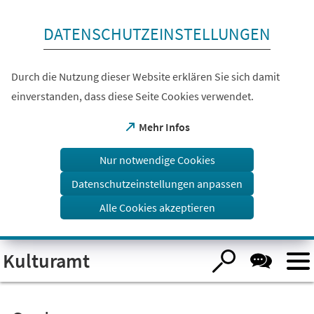
Inhalt anspringen
DATENSCHUTZEINSTELLUNGEN
Durch die Nutzung dieser Website erklären Sie sich damit
einverstanden, dass diese Seite Cookies verwendet.
(Öffnet
Mehr Infos
in
einem
Nur notwendige Cookies
neuen
Tab)
Datenschutzeinstellungen anpassen
Alle Cookies akzeptieren
Visuelle
Kulturamt
Assistenzsoftware
öffnen.