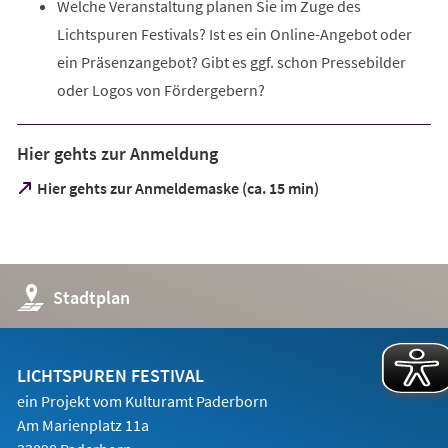
Welche Veranstaltung planen Sie im Zuge des
Lichtspuren Festivals? Ist es ein Online-Angebot oder
ein Präsenzangebot? Gibt es ggf. schon Pressebilder
oder Logos von Fördergebern?
Hier gehts zur Anmeldung
(Öffnet
Hier gehts zur Anmeldemaske (ca. 15 min)
in
einem
neuen
Tab)
(Öffnet
Stadtplan
in
einem
neuen
Tab)
LICHTSPUREN FESTIVAL
ein Projekt vom Kulturamt Paderborn
Am Marienplatz 11a