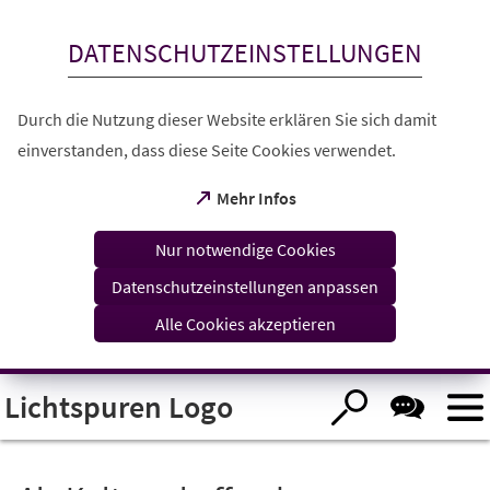
Inhalt anspringen
DATENSCHUTZEINSTELLUNGEN
Durch die Nutzung dieser Website erklären Sie sich damit
einverstanden, dass diese Seite Cookies verwendet.
(Öffnet
Mehr Infos
in
einem
Nur notwendige Cookies
neuen
Tab)
Datenschutzeinstellungen anpassen
Alle Cookies akzeptieren
Visuelle
Lichtspuren Logo
Assistenzsoftware
öffnen.