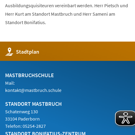
Ausbildungsquisiteuren vereinbart werden. Herr Pietsch und
Herr Kurt am Standort Mastbruch und Herr Sameni am
Standort Bonifatius.
(Öffnet
Stadtplan
in
einem
neuen
Tab)
MASTBRUCHSCHULE
Mail:
kontakt@mastbruch.schule
STANDORT MASTBRUCH
Schatenweg 130
33104 Paderborn
Telefon:
05254-2827
STANDORT BONIFATIUS-ZENTRUM