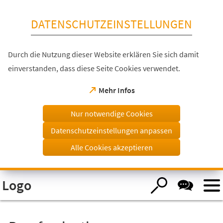
Inhalt anspringen
DATENSCHUTZEINSTELLUNGEN
Durch die Nutzung dieser Website erklären Sie sich damit
einverstanden, dass diese Seite Cookies verwendet.
(Öffnet
Mehr Infos
in
einem
Nur notwendige Cookies
neuen
Tab)
Datenschutzeinstellungen anpassen
Alle Cookies akzeptieren
Visuelle
Logo
Assistenzsoftware
öffnen.