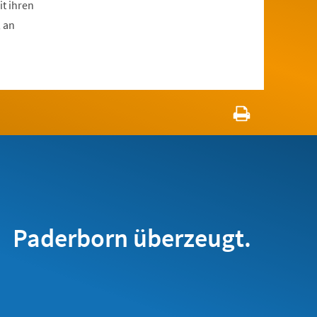
t ihren
, an
Paderborn überzeugt.