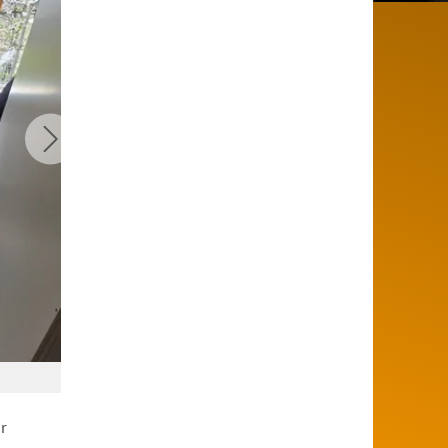
© Stadt Paderborn
r