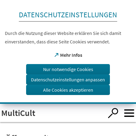
Inhalt anspringen
DATENSCHUTZEINSTELLUNGEN
Durch die Nutzung dieser Website erklären Sie sich damit
einverstanden, dass diese Seite Cookies verwendet.
(Öffnet
Mehr Infos
in
einem
Nur notwendige Cookies
neuen
Tab)
Datenschutzeinstellungen anpassen
Alle Cookies akzeptieren
Visuelle
MultiCult
Assistenzsoftware
öffnen.