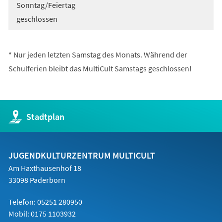
Sonntag/Feiertag
geschlossen
* Nur jeden letzten Samstag des Monats. Während der
Schulferien bleibt das MultiCult Samstags geschlossen!
(Öffnet
Stadtplan
in
einem
neuen
Tab)
JUGENDKULTURZENTRUM MULTICULT
Am Haxthausenhof 18
33098 Paderborn
Telefon: 05251 280950
Mobil: 0175 1103932