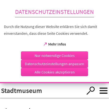
Inhalt anspringen
DATENSCHUTZEINSTELLUNGEN
Durch die Nutzung dieser Website erklären Sie sich damit
einverstanden, dass diese Seite Cookies verwendet.
(Öffnet
Mehr Infos
in
einem
Nur notwendige Cookies
neuen
Tab)
Datenschutzeinstellungen anpassen
Alle Cookies akzeptieren
Visuelle
Stadtmuseum
Assistenzsoftware
öffnen.