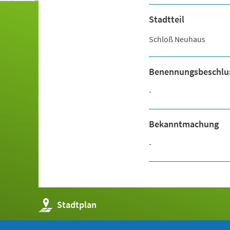
Stadtteil
Schloß Neuhaus
Benennungsbeschlu
-
Bekanntmachung
-
(Öffnet
Stadtplan
in
einem