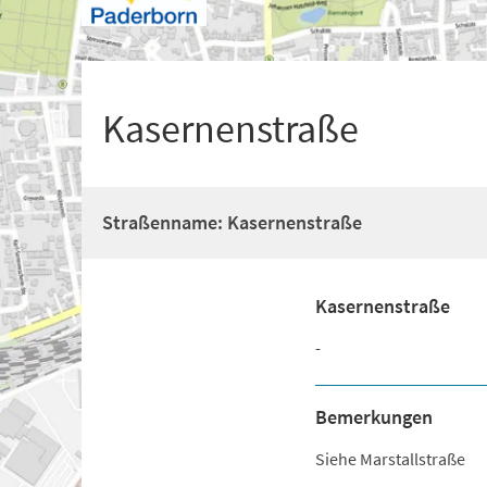
+
1
Kasernenstraße
Straßenname: Kasernenstraße
Kasernenstraße
-
Bemerkungen
Siehe Marstallstraße