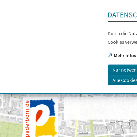
Inhalt anspringen
DATENSC
Durch die Nutz
Cookies verwe
(Öffnet
Mehr Infos
in
einem
Nur notwen
neuen
Tab)
Alle Cookie
Visuelle
Assistenzsoftware
öffnen.
Mit
der
Tastatur
erreichbar
über
ALT