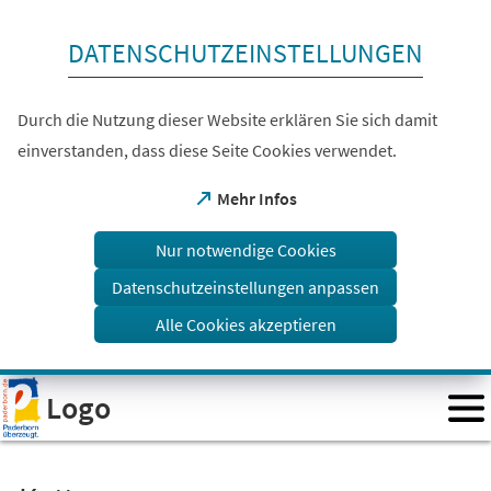
Inhalt anspringen
DATENSCHUTZEINSTELLUNGEN
Durch die Nutzung dieser Website erklären Sie sich damit
einverstanden, dass diese Seite Cookies verwendet.
(Öffnet
Mehr Infos
in
einem
Nur notwendige Cookies
neuen
Tab)
Datenschutzeinstellungen anpassen
Alle Cookies akzeptieren
Visuelle
Logo
Assistenzsoftware
öffnen.