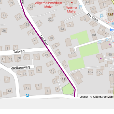
Leaflet
| ©
OpenStreetMap
c