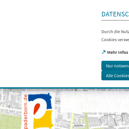
Inhalt anspringen
DATENSC
Durch die Nutz
Cookies verwe
(Öffnet
Mehr Infos
in
einem
Nur notwen
neuen
Tab)
Alle Cookie
Visuelle
Assistenzsoftware
öffnen.
Mit
der
Tastatur
erreichbar
über
ALT