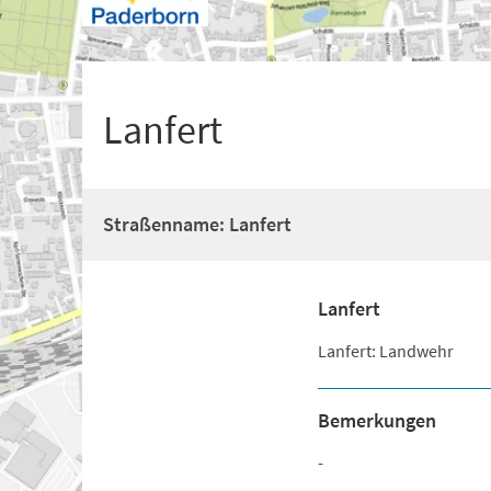
+
1
Lanfert
Straßenname: Lanfert
Lanfert
Lanfert: Landwehr
Bemerkungen
-