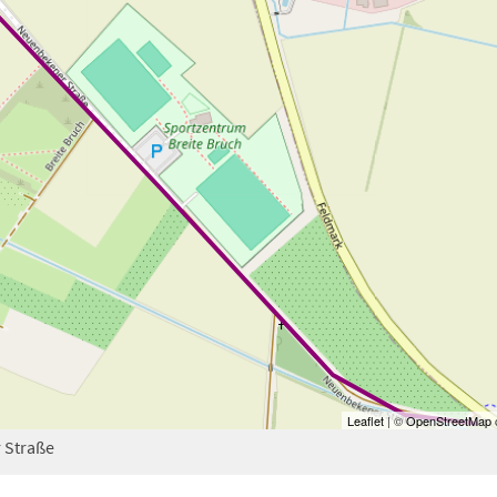
Leaflet
| ©
OpenStreetMap
c
 Straße