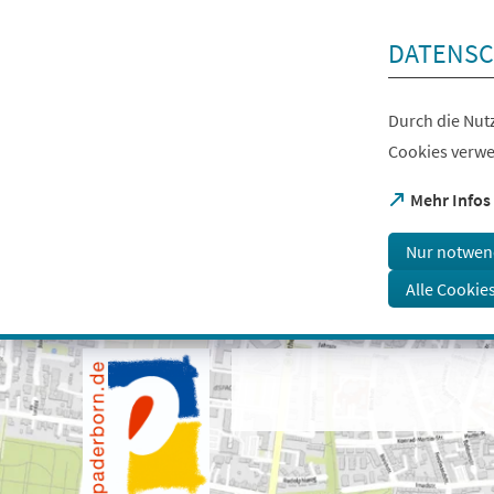
Inhalt anspringen
DATENSC
Durch die Nutz
Cookies verwe
(Öffnet
Mehr Infos
in
einem
Nur notwen
neuen
Tab)
Alle Cookie
Visuelle
Assistenzsoftware
öffnen.
Mit
der
Tastatur
erreichbar
über
ALT