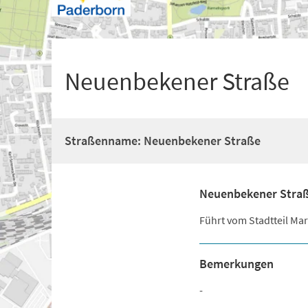
+
1
Neuenbekener Straße
Straßenname: Neuenbekener Straße
Neuenbekener Stra
Führt vom Stadtteil Ma
Bemerkungen
-