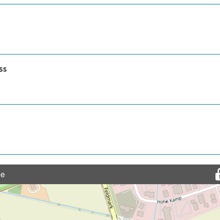
ss
ße