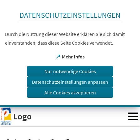
Inhalt anspringen
DATENSCHUTZEINSTELLUNGEN
Durch die Nutzung dieser Website erklären Sie sich damit
einverstanden, dass diese Seite Cookies verwendet.
(Öffnet
Mehr Infos
in
einem
Nur notwendige Cookies
neuen
Tab)
Datenschutzeinstellungen anpassen
Alle Cookies akzeptieren
Visuelle
Logo
Assistenzsoftware
öffnen.