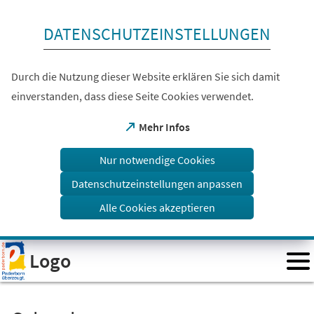
Inhalt anspringen
DATENSCHUTZEINSTELLUNGEN
Durch die Nutzung dieser Website erklären Sie sich damit
einverstanden, dass diese Seite Cookies verwendet.
(Öffnet
Mehr Infos
in
einem
Nur notwendige Cookies
neuen
Tab)
Datenschutzeinstellungen anpassen
Alle Cookies akzeptieren
Visuelle
Logo
Assistenzsoftware
öffnen.