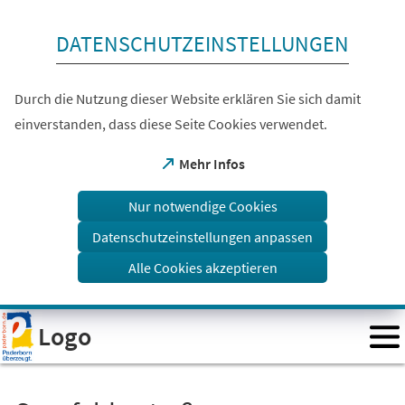
Inhalt anspringen
DATENSCHUTZEINSTELLUNGEN
Durch die Nutzung dieser Website erklären Sie sich damit
einverstanden, dass diese Seite Cookies verwendet.
(Öffnet
Mehr Infos
in
einem
Nur notwendige Cookies
neuen
Tab)
Datenschutzeinstellungen anpassen
Alle Cookies akzeptieren
Visuelle
Logo
Assistenzsoftware
öffnen.