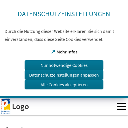
Inhalt anspringen
DATENSCHUTZEINSTELLUNGEN
Durch die Nutzung dieser Website erklären Sie sich damit
einverstanden, dass diese Seite Cookies verwendet.
(Öffnet
Mehr Infos
in
einem
Nur notwendige Cookies
neuen
Tab)
Datenschutzeinstellungen anpassen
Alle Cookies akzeptieren
Visuelle
Logo
Assistenzsoftware
öffnen.