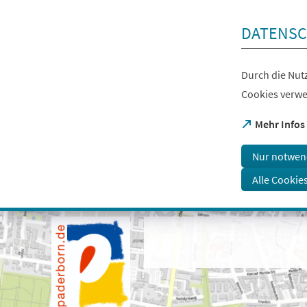
Inhalt anspringen
DATENSC
Durch die Nutz
Cookies verwe
(Öffnet
Mehr Infos
in
einem
Nur notwen
neuen
Tab)
Alle Cookie
Visuelle
Assistenzsoftware
öffnen.
Mit
der
Tastatur
erreichbar
über
ALT