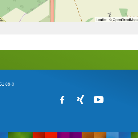
Leaflet
| ©
OpenStreetMap
c
51 88-0