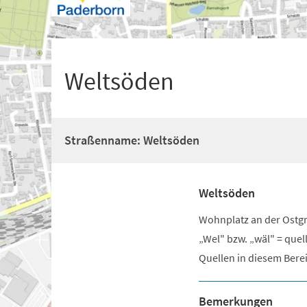
+
1
Weltsöden
Straßenname: Weltsöden
Weltsöden
Wohnplatz an der Ostgr
„Wel" bzw. „wäl" = que
Quellen in diesem Bere
Bemerkungen