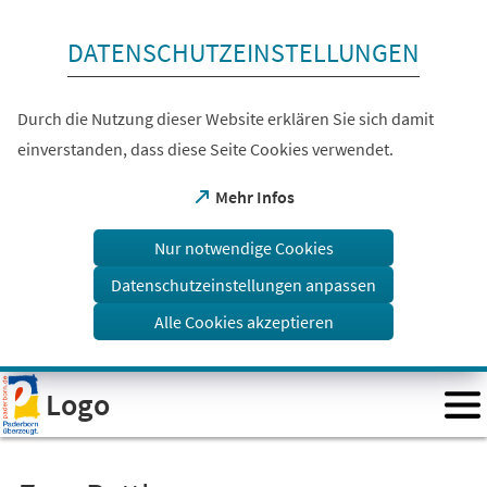
Inhalt anspringen
DATENSCHUTZEINSTELLUNGEN
Durch die Nutzung dieser Website erklären Sie sich damit
einverstanden, dass diese Seite Cookies verwendet.
(Öffnet
Mehr Infos
in
einem
Nur notwendige Cookies
neuen
Tab)
Datenschutzeinstellungen anpassen
Alle Cookies akzeptieren
Visuelle
Logo
Assistenzsoftware
öffnen.