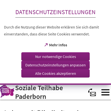
Inhalt anspringen
DATENSCHUTZEINSTELLUNGEN
Durch die Nutzung dieser Website erklären Sie sich damit
einverstanden, dass diese Seite Cookies verwendet.
(Öffnet
Mehr Infos
in
einem
Nur notwendige Cookies
neuen
Tab)
Datenschutzeinstellungen anpassen
Alle Cookies akzeptieren
Soziale Teilhabe
Visuelle
Assistenzsoftware
öffnen.
Paderborn