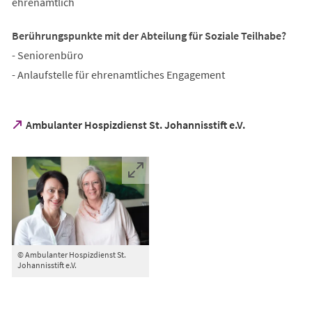
ehrenamtlich
Berührungspunkte mit der Abteilung für Soziale Teilhabe?
- Seniorenbüro
- Anlaufstelle für ehrenamtliches Engagement
(Öffnet
Ambulanter Hospizdienst St. Johannisstift e.V.
in
einem
neuen
Tab)
© Ambulanter Hospizdienst St.
Johannisstift e.V.