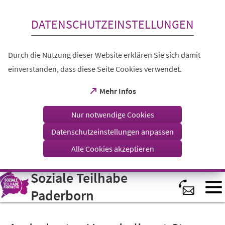
Inhalt anspringen
DATENSCHUTZEINSTELLUNGEN
Durch die Nutzung dieser Website erklären Sie sich damit
einverstanden, dass diese Seite Cookies verwendet.
(Öffnet
Mehr Infos
in
einem
Nur notwendige Cookies
neuen
Tab)
Datenschutzeinstellungen anpassen
Alle Cookies akzeptieren
Soziale Teilhabe
Visuelle
Assistenzsoftware
öffnen.
Paderborn