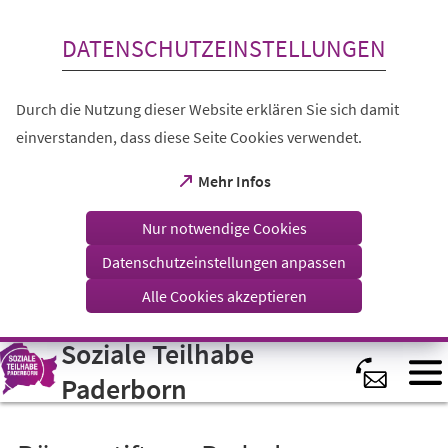
Inhalt anspringen
DATENSCHUTZEINSTELLUNGEN
Durch die Nutzung dieser Website erklären Sie sich damit
einverstanden, dass diese Seite Cookies verwendet.
(Öffnet
Mehr Infos
in
einem
Nur notwendige Cookies
neuen
Tab)
Datenschutzeinstellungen anpassen
Alle Cookies akzeptieren
Soziale Teilhabe
Visuelle
Assistenzsoftware
öffnen.
Paderborn