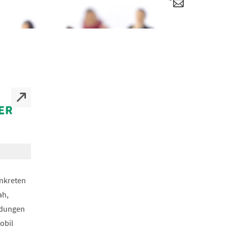
onkreten
ah,
ndungen
obil