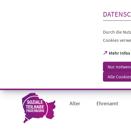
Inhalt anspringen
DATENSC
Durch die Nutz
Cookies verwe
(Öffnet
Mehr Infos
in
einem
Nur notwen
neuen
Tab)
Alle Cookie
Visuelle
Assistenzsoftware
öffnen.
Alter
Ehrenamt
Mit
der
Tastatur
erreichbar
über
ALT