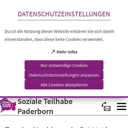
Inhalt anspringen
DATENSCHUTZEINSTELLUNGEN
Durch die Nutzung dieser Website erklären Sie sich damit
einverstanden, dass diese Seite Cookies verwendet.
(Öffnet
Mehr Infos
in
einem
Nur notwendige Cookies
neuen
Tab)
Datenschutzeinstellungen anpassen
Alle Cookies akzeptieren
Soziale Teilhabe
Visuelle
Assistenzsoftware
öffnen.
Paderborn