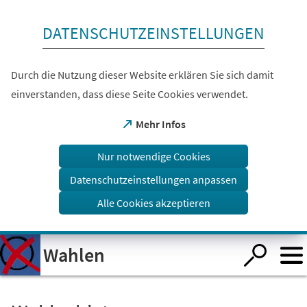
Inhalt anspringen
DATENSCHUTZEINSTELLUNGEN
Durch die Nutzung dieser Website erklären Sie sich damit
einverstanden, dass diese Seite Cookies verwendet.
(Öffnet
Mehr Infos
in
einem
Nur notwendige Cookies
neuen
Tab)
Datenschutzeinstellungen anpassen
Alle Cookies akzeptieren
Visuelle
Wahlen
Assistenzsoftware
öffnen.