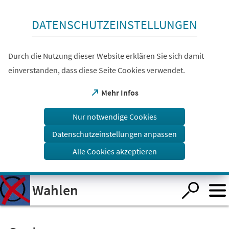
Inhalt anspringen
DATENSCHUTZEINSTELLUNGEN
Durch die Nutzung dieser Website erklären Sie sich damit
einverstanden, dass diese Seite Cookies verwendet.
(Öffnet
Mehr Infos
in
einem
Nur notwendige Cookies
neuen
Tab)
Datenschutzeinstellungen anpassen
Alle Cookies akzeptieren
Visuelle
Wahlen
Assistenzsoftware
öffnen.