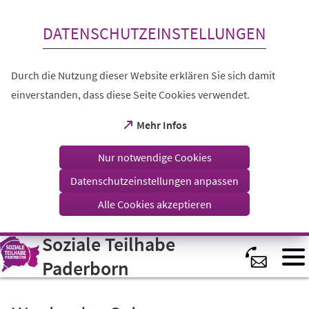
Inhalt anspringen
DATENSCHUTZEINSTELLUNGEN
Durch die Nutzung dieser Website erklären Sie sich damit
einverstanden, dass diese Seite Cookies verwendet.
(Öffnet
Mehr Infos
in
einem
Nur notwendige Cookies
neuen
Tab)
Datenschutzeinstellungen anpassen
Alle Cookies akzeptieren
Soziale Teilhabe
Visuelle
Assistenzsoftware
öffnen.
Paderborn