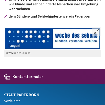
wie blinde und sehbehinderte Menschen ihre Umgebung
wahrnehmen
(Öffnet
dem Blinden- und Sehbehindertenverein Paderborn
in
einem
neuen
Tab)
© Woche des Sehens
Kontaktformular
STADT PADERBORN
Sozialamt