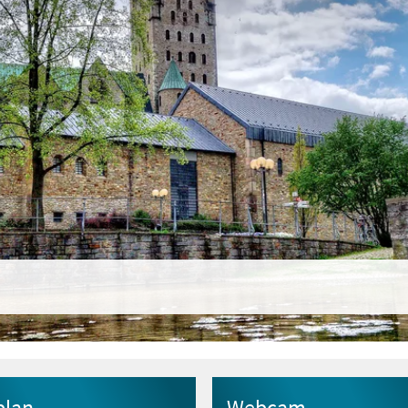
plan
Webcam