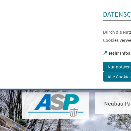
Inhalt anspringen
DATENSC
Durch die Nutz
Cookies verwe
(Öffnet
Mehr Infos
in
einem
Nur notwen
neuen
Tab)
Alle Cookie
Visuelle
Assistenzsoftware
öffnen.
Neubau Pa
Mit
der
Tastatur
erreichbar
über
ALT