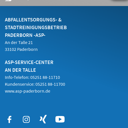
in
einem
neuen
Tab)
ABFALLENTSORGUNGS- &
STADTREINIGUNGSBETRIEB
PADERBORN -ASP-
An der Talle 21
33102 Paderborn
ASP-SERVICE-CENTER
AN DER TALLE
Info-Telefon: 05251 88-11710
Kundenservice: 05251 88-11700
www.asp-paderborn.de