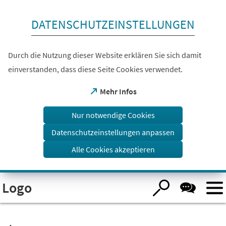
Inhalt anspringen
DATENSCHUTZEINSTELLUNGEN
Durch die Nutzung dieser Website erklären Sie sich damit
einverstanden, dass diese Seite Cookies verwendet.
(Öffnet
Mehr Infos
in
einem
Nur notwendige Cookies
neuen
Tab)
Datenschutzeinstellungen anpassen
Alle Cookies akzeptieren
Visuelle
Logo
Assistenzsoftware
öffnen.