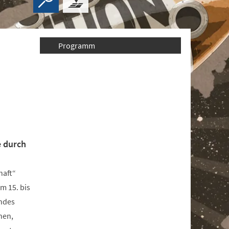
Programm
e durch
haft“
m 15. bis
endes
nen,