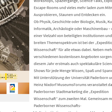
Workshops, Spaziergänge, Science-Talks, Expo
Escape-Rooms und vieles mehr laden zum Mit
Ausprobieren, Staunen und Entdecken ein.
Ob Physik, Geschichte oder Biologie, Musik, K
Informatik, Archäologie oder Maschinenbau –
einer Vielzahl von beteiligten Institutionen un
breiten Themenspektrum ist bei der „Expediti
Wissenschaft“ für alle etwas dabei. Neben mehr
verschiedenen kostenlosen Angeboten sorgen
diesem Jahr erstmals auch spektakuläre Scien
Shows für jede Menge Wissen, Spaß und Span
Mit Unterstützung der Universität Paderborn 
Heinz Nixdorf MuseumsForums veranstaltet d
Paderborner Stadtmarketing die „Expedition
Wissenschaft“ zum zweiten Mal. Gemeinsam m
Paderborner Wissenschafts-