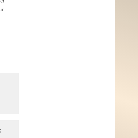
der
ür
k