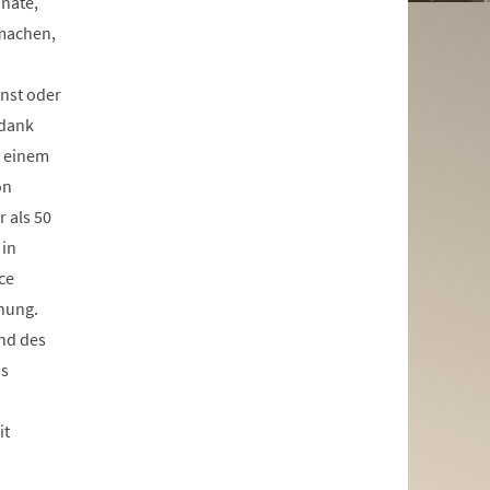
nate,
machen,
unst oder
 dank
d einem
on
 als 50
 in
ce
nung.
und des
as
it