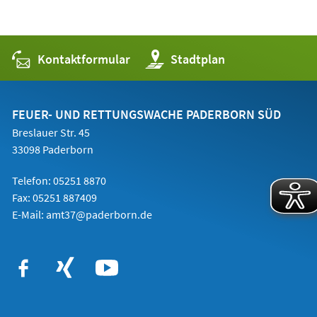
Kontaktformular
(Öffnet
Stadtplan
in
einem
neuen
Tab)
FEUER- UND RETTUNGSWACHE PADERBORN SÜD
Breslauer Str. 45
33098 Paderborn
Telefon: 05251 8870
Fax: 05251 887409
E-Mail:
amt37@paderborn.de