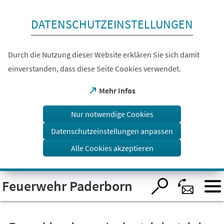
Inhalt anspringen
DATENSCHUTZEINSTELLUNGEN
Durch die Nutzung dieser Website erklären Sie sich damit
einverstanden, dass diese Seite Cookies verwendet.
(Öffnet
Mehr Infos
in
einem
Nur notwendige Cookies
neuen
Tab)
Datenschutzeinstellungen anpassen
Alle Cookies akzeptieren
Visuelle
Feuerwehr Paderborn
Assistenzsoftware
öffnen.