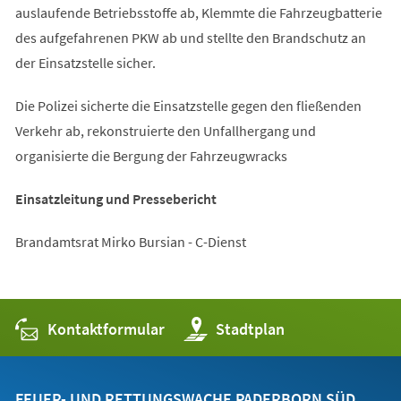
auslaufende Betriebsstoffe ab, Klemmte die Fahrzeugbatterie
des aufgefahrenen PKW ab und stellte den Brandschutz an
der Einsatzstelle sicher.
Die Polizei sicherte die Einsatzstelle gegen den fließenden
Verkehr ab, rekonstruierte den Unfallhergang und
organisierte die Bergung der Fahrzeugwracks
Einsatzleitung und Pressebericht
Brandamtsrat Mirko Bursian - C-Dienst
Kontaktformular
(Öffnet
Stadtplan
in
einem
neuen
Tab)
FEUER- UND RETTUNGSWACHE PADERBORN SÜD