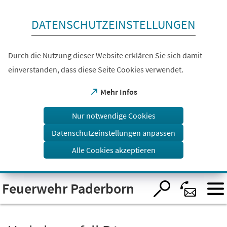
Inhalt anspringen
DATENSCHUTZEINSTELLUNGEN
Durch die Nutzung dieser Website erklären Sie sich damit
einverstanden, dass diese Seite Cookies verwendet.
(Öffnet
Mehr Infos
in
einem
Nur notwendige Cookies
neuen
Tab)
Datenschutzeinstellungen anpassen
Alle Cookies akzeptieren
Visuelle
Feuerwehr Paderborn
Assistenzsoftware
öffnen.