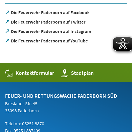
(Öffnet
Die Feuerwehr Paderborn auf Facebook
in
(Öffnet
Die Feuerwehr Paderborn auf Twitter
einem
in
neuen
(Öffnet
Die Feuerwehr Paderborn auf Instagram
einem
Tab)
in
neuen
(Öffnet
Die Feuerwehr Paderborn auf YouTube
einem
Tab)
in
neuen
einem
Tab)
neuen
Tab)
Kontaktformular
(Öffnet
Stadtplan
in
einem
neuen
Tab)
FEUER- UND RETTUNGSWACHE PADERBORN SÜD
Breslauer Str. 45
33098 Paderborn
Telefon: 05251 8870
Fax: 05251 887409