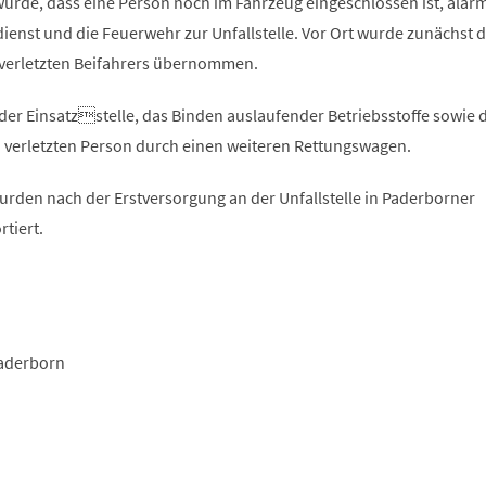
urde, dass eine Person noch im Fahrzeug eingeschlossen ist, alarm
dienst und die Feuerwehr zur Unfallstelle. Vor Ort wurde zunächst d
verletzten Beifahrers übernommen.
 der Einsatzstelle, das Binden auslaufender Betriebsstoffe sowie 
 verletzten Person durch einen weiteren Rettungswagen.
urden nach der Erstversorgung an der Unfallstelle in Paderborner
tiert.
Paderborn