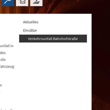
Aktuelles
Einsätze
Verkehrsunfall Bahnhofstraße
nfall in
 des
 die
 Fahrzeug
en
r