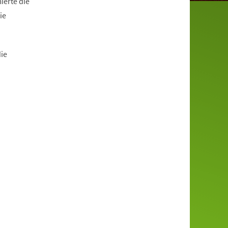
ierte die
ie
die