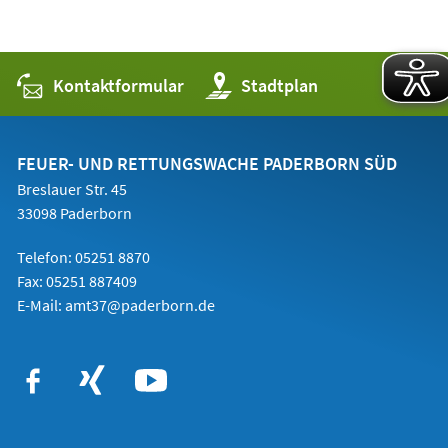
neuen
einem
Tab)
neuen
Tab)
Kontaktformular
(Öffnet
Stadtplan
in
einem
neuen
Tab)
FEUER- UND RETTUNGSWACHE PADERBORN SÜD
Breslauer Str. 45
33098 Paderborn
Telefon: 05251 8870
Fax: 05251 887409
E-Mail:
amt37@paderborn.de