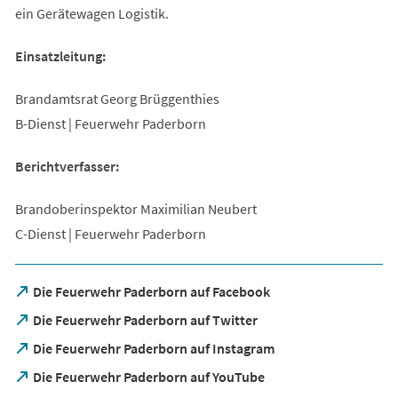
ein Gerätewagen Logistik.
Einsatzleitung:
Brandamtsrat Georg Brüggenthies
B-Dienst | Feuerwehr Paderborn
Berichtverfasser:
Brandoberinspektor Maximilian Neubert
C-Dienst | Feuerwehr Paderborn
(Öffnet
Die Feuerwehr Paderborn auf Facebook
in
(Öffnet
Die Feuerwehr Paderborn auf Twitter
einem
in
neuen
(Öffnet
Die Feuerwehr Paderborn auf Instagram
einem
Tab)
in
neuen
(Öffnet
Die Feuerwehr Paderborn auf YouTube
einem
Tab)
in