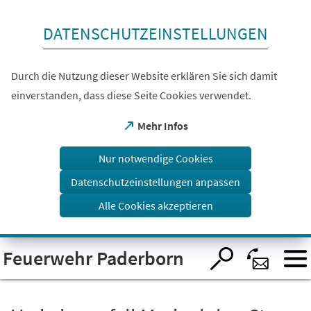
Inhalt anspringen
DATENSCHUTZEINSTELLUNGEN
Durch die Nutzung dieser Website erklären Sie sich damit
einverstanden, dass diese Seite Cookies verwendet.
(Öffnet
Mehr Infos
in
einem
Nur notwendige Cookies
neuen
Tab)
Datenschutzeinstellungen anpassen
Alle Cookies akzeptieren
Visuelle
Feuerwehr Paderborn
Assistenzsoftware
öffnen.