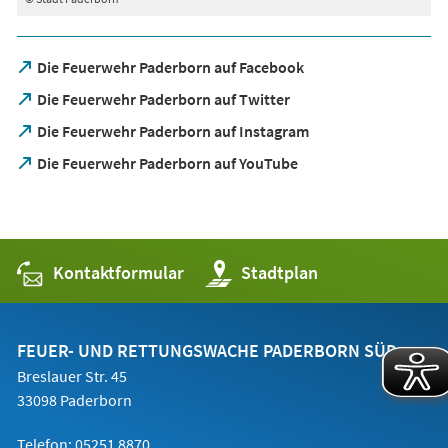
(Öffnet
Die Feuerwehr Paderborn auf Facebook
in
(Öffnet
Die Feuerwehr Paderborn auf Twitter
einem
in
neuen
(Öffnet
Die Feuerwehr Paderborn auf Instagram
einem
Tab)
in
neuen
(Öffnet
Die Feuerwehr Paderborn auf YouTube
einem
Tab)
in
neuen
einem
Tab)
neuen
Tab)
Kontaktformular
(Öffnet
Stadtplan
in
einem
neuen
Tab)
FEUER- UND RETTUNGSWACHE PADERBORN SÜD
Breslauer Str. 45
33098 Paderborn
Telefon: 05251 8870