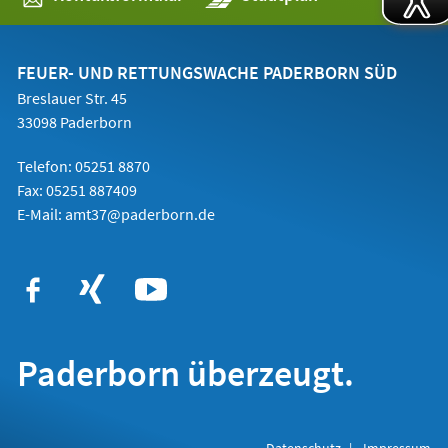
in
einem
neuen
Tab)
FEUER- UND RETTUNGSWACHE PADERBORN SÜD
Breslauer Str. 45
33098 Paderborn
Telefon: 05251 8870
Fax: 05251 887409
E-Mail:
amt37@paderborn.de
Paderborn überzeugt.
Datenschutz
Impressum