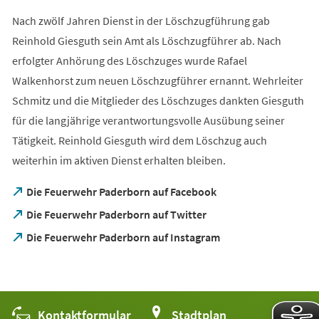
Nach zwölf Jahren Dienst in der Löschzugführung gab
Reinhold Giesguth sein Amt als Löschzugführer ab. Nach
erfolgter Anhörung des Löschzuges wurde Rafael
Walkenhorst zum neuen Löschzugführer ernannt. Wehrleiter
Schmitz und die Mitglieder des Löschzuges dankten Giesguth
für die langjährige verantwortungsvolle Ausübung seiner
Tätigkeit. Reinhold Giesguth wird dem Löschzug auch
weiterhin im aktiven Dienst erhalten bleiben.
(Öffnet
Die Feuerwehr Paderborn auf Facebook
in
(Öffnet
Die Feuerwehr Paderborn auf Twitter
einem
in
neuen
(Öffnet
Die Feuerwehr Paderborn auf Instagram
einem
Tab)
in
neuen
einem
Tab)
neuen
Tab)
Kontaktformular
(Öffnet
Stadtplan