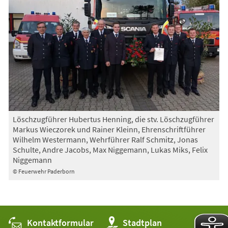
Löschzugführer Hubertus Henning, die stv. Löschzugführer
Markus Wieczorek und Rainer Kleinn, Ehrenschriftführer
Wilhelm Westermann, Wehrführer Ralf Schmitz, Jonas
Schulte, Andre Jacobs, Max Niggemann, Lukas Miks, Felix
Niggemann
© Feuerwehr Paderborn
Kontaktformular
(Öffnet
Stadtplan