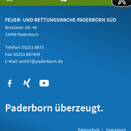
in
einem
neuen
Tab)
FEUER- UND RETTUNGSWACHE PADERBORN SÜD
Breslauer Str. 45
33098 Paderborn
Telefon: 05251 8870
Fax: 05251 887409
E-Mail:
amt37@paderborn.de
Paderborn überzeugt.
Datenschutz
Impressum