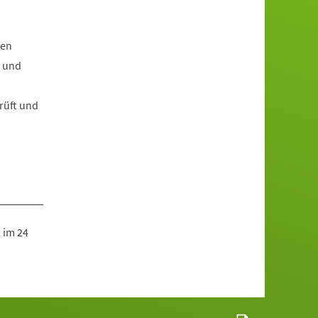
ten
e und
rüft und
 im 24