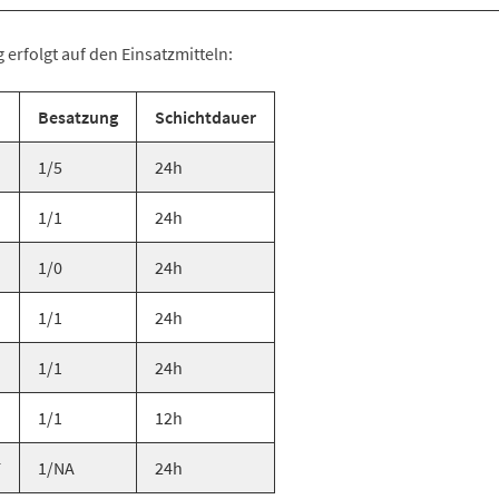
 erfolgt auf den Einsatzmitteln:
Besatzung
Schichtdauer
1/5
24h
1/1
24h
1/0
24h
1/1
24h
1/1
24h
1/1
12h
F
1/NA
24h