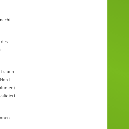
emacht
 des
i
rfrauen-
 Nord
volumen)
alidiert
innen