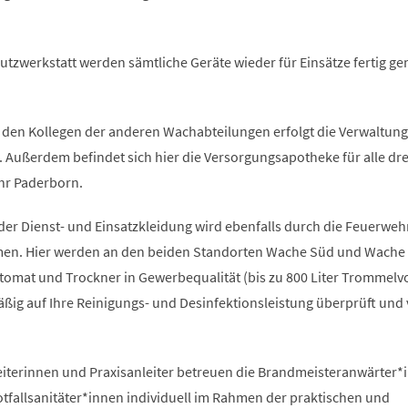
utzwerkstatt werden sämtliche Geräte wieder für Einsätze fertig g
den Kollegen der anderen Wachabteilungen erfolgt die Verwaltung
 Außerdem befindet sich hier die Versorgungsapotheke für alle dre
hr Paderborn.
der Dienst- und Einsatzkleidung wird ebenfalls durch die Feuerweh
n. Hier werden an den beiden Standorten Wache Süd und Wache
utomat und Trockner in Gewerbequalität (bis zu 800 Liter Trommel
ßig auf Ihre Reinigungs- und Desinfektionsleistung überprüft und v
eiterinnen und Praxisanleiter betreuen die Brandmeisteranwärter*
fallsanitäter*innen individuell im Rahmen der praktischen und