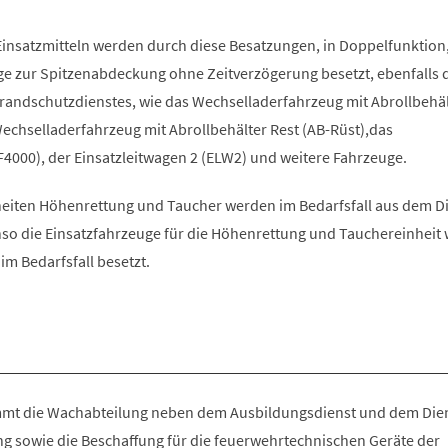
nsatzmitteln werden durch diese Besatzungen, in Doppelfunktion,
e zur Spitzenabdeckung ohne Zeitverzögerung besetzt, ebenfalls 
andschutzdienstes, wie das Wechselladerfahrzeug mit Abrollbehäl
Wechselladerfahrzeug mit Abrollbehälter Rest (AB-Rüst),das
4000), der Einsatzleitwagen 2 (ELW2) und weitere Fahrzeuge.
eiten Höhenrettung und Taucher werden im Bedarfsfall aus dem D
nso die Einsatzfahrzeuge für die Höhenrettung und Tauchereinheit
m Bedarfsfall besetzt.
mt die Wachabteilung neben dem Ausbildungsdienst und dem Dien
g sowie die Beschaffung für die feuerwehrtechnischen Geräte der