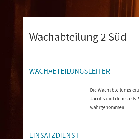
+
1
Wachabteilung 2 Süd
WACHABTEILUNGSLEITER
Die Wachabteilungsleit
Jacobs und dem stellv.
wahrgenommen.
EINSATZDIENST