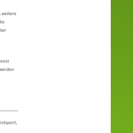
 weitere
die
ter
ienst
 werden
stsport,