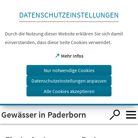
Inhalt anspringen
DATENSCHUTZEINSTELLUNGEN
Durch die Nutzung dieser Website erklären Sie sich damit
einverstanden, dass diese Seite Cookies verwendet.
(Öffnet
Mehr Infos
in
einem
Nur notwendige Cookies
neuen
Tab)
Datenschutzeinstellungen anpassen
Alle Cookies akzeptieren
Visuelle
Gewässer in Paderborn
Assistenzsoftware
öffnen.