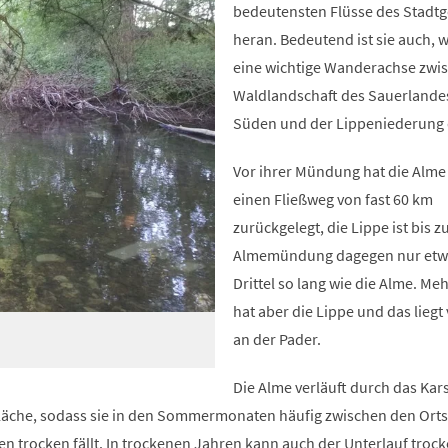
bedeutensten Flüsse des Stadtg
heran. Bedeutend ist sie auch, we
eine wichtige Wanderachse zwi
Waldlandschaft des Sauerlande
Süden und der Lippeniederung d
Vor ihrer Mündung hat die Alme 
einen Fließweg von fast 60 km
zurückgelegt, die Lippe ist bis z
Almemündung dagegen nur etw
Drittel so lang wie die Alme. Me
hat aber die Lippe und das liegt
an der Pader.
Die Alme verläuft durch das Kar
läche, sodass sie in den Sommermonaten häufig zwischen den Ort
trocken fällt. In trockenen Jahren kann auch der Unterlauf trocke