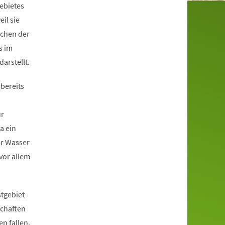
ebietes
il sie
schen der
s im
arstellt.
bereits
ur
a ein
hr Wasser
 vor allem
stgebiet
schaften
n fallen.