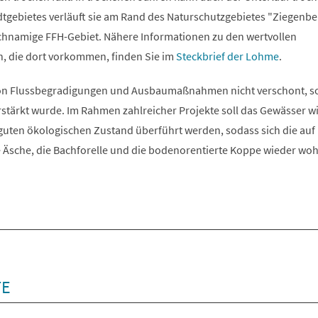
tgebietes verläuft sie am Rand des Naturschutzgebietes "Ziegenb
ichnamige FFH-Gebiet. Nähere Informationen zu den wertvollen
, die dort vorkommen, finden Sie im
Steckbrief der Lohme
.
on Flussbegradigungen und Ausbaumaßnahmen nicht verschont, s
rstärkt wurde. Im Rahmen zahlreicher Projekte soll das Gewässer wi
uten ökologischen Zustand überführt werden, sodass sich die auf
sche, die Bachforelle und die bodenorentierte Koppe wieder wohl
TE