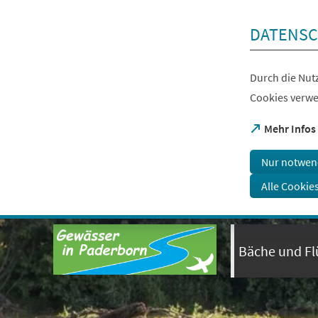
Inhalt anspringen
DATENSC
Durch die Nutz
Cookies verwe
(Öffnet
Mehr Infos
in
einem
Nur notwen
neuen
Tab)
Alle Cookie
Visuelle
Assistenzsoftware
öffnen.
Bäche und Fl
Mit
der
Tastatur
erreichbar
über
ALT