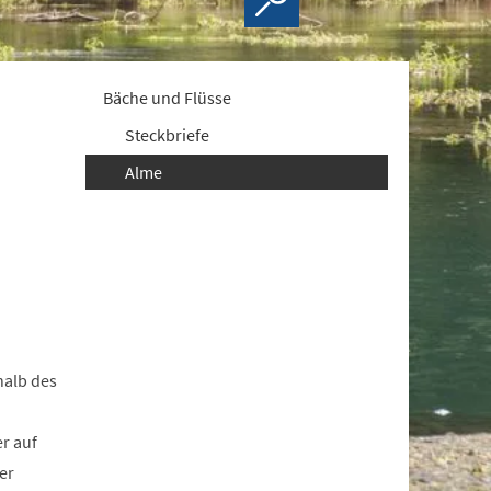
Bäche und Flüsse
Steckbriefe
Alme
halb des
r auf
er