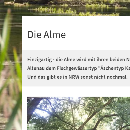
+
1
Die Alme
Einzigartig - die Alme wird mit ihren beiden 
Altenau dem Fischgewässertyp "Äschentyp Ka
Und das gibt es in NRW sonst nicht nochmal.