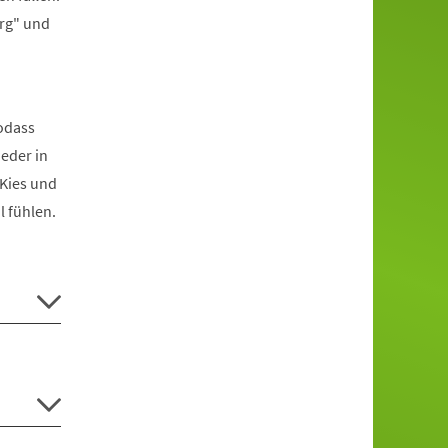
erg" und
odass
eder in
 Kies und
 fühlen.