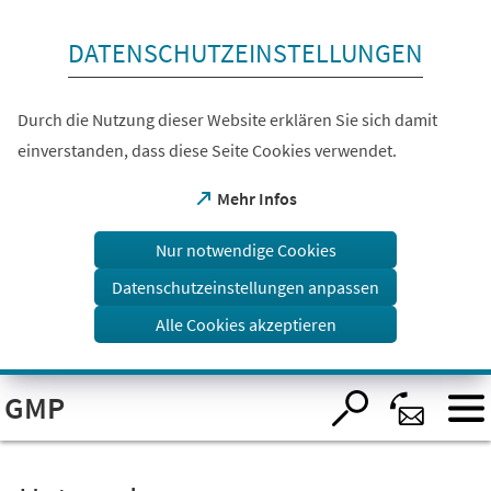
Inhalt anspringen
DATENSCHUTZEINSTELLUNGEN
Durch die Nutzung dieser Website erklären Sie sich damit
einverstanden, dass diese Seite Cookies verwendet.
(Öffnet
Mehr Infos
in
einem
Nur notwendige Cookies
neuen
Tab)
Datenschutzeinstellungen anpassen
Alle Cookies akzeptieren
Visuelle
GMP
Assistenzsoftware
öffnen.