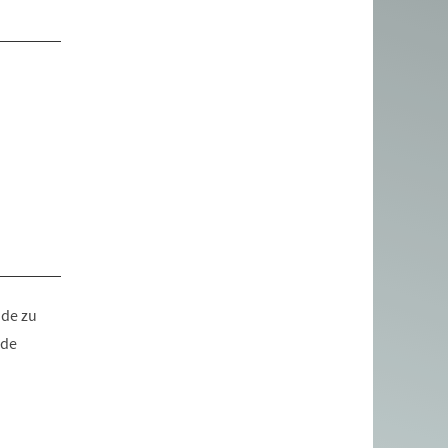
ude zu
ude