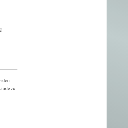
g
erden
bäude zu