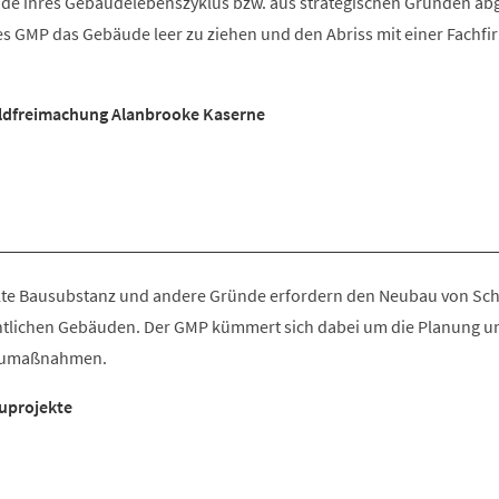
e ihres Gebäudelebenszyklus bzw. aus strategischen Gründen abg
es GMP das Gebäude leer zu ziehen und den Abriss mit einer Fachfi
ldfreimachung Alanbrooke Kaserne
te Bausubstanz und andere Gründe erfordern den Neubau von Sch
ntlichen Gebäuden. Der GMP kümmert sich dabei um die Planung u
aumaßnahmen.
uprojekte