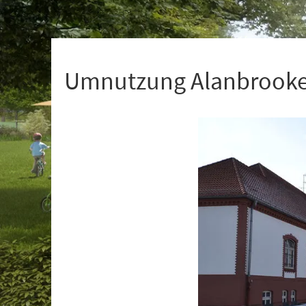
+
1
Umnutzung Alanbrooke