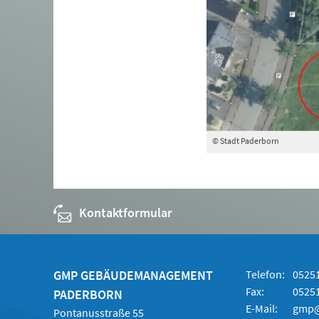
© Stadt Paderborn
Kontaktformular
GMP GEBÄUDEMANAGEMENT
Telefon:
05251
Fax:
05251
PADERBORN
E-Mail:
gmp@
Pontanusstraße 55