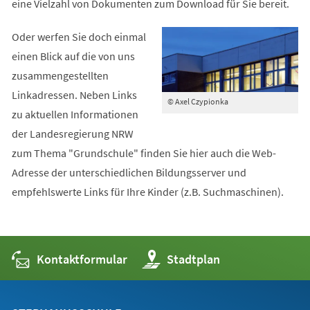
eine Vielzahl von Dokumenten zum Download für Sie bereit.
Oder werfen Sie doch einmal
einen Blick auf die von uns
zusammengestellten
Linkadressen. Neben Links
© Axel Czypionka
zu aktuellen Informationen
der Landesregierung NRW
zum Thema "Grundschule" finden Sie hier auch die Web-
Adresse der unterschiedlichen Bildungsserver und
empfehlswerte Links für Ihre Kinder (z.B. Suchmaschinen).
Kontaktformular
(Öffnet
Stadtplan
in
einem
neuen
Tab)