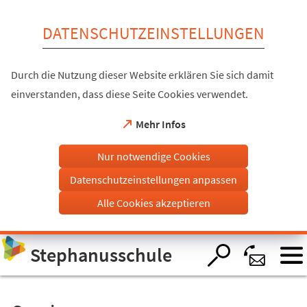
Inhalt anspringen
DATENSCHUTZEINSTELLUNGEN
Durch die Nutzung dieser Website erklären Sie sich damit
einverstanden, dass diese Seite Cookies verwendet.
(Öffnet
Mehr Infos
in
einem
Nur notwendige Cookies
neuen
Tab)
Datenschutzeinstellungen anpassen
Alle Cookies akzeptieren
Visuelle
Stephanusschule
Assistenzsoftware
öffnen.