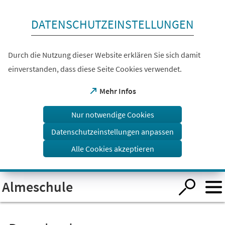
Inhalt anspringen
DATENSCHUTZEINSTELLUNGEN
Durch die Nutzung dieser Website erklären Sie sich damit
einverstanden, dass diese Seite Cookies verwendet.
(Öffnet
Mehr Infos
in
einem
Nur notwendige Cookies
neuen
Tab)
Datenschutzeinstellungen anpassen
Alle Cookies akzeptieren
Visuelle
Almeschule
Assistenzsoftware
öffnen.