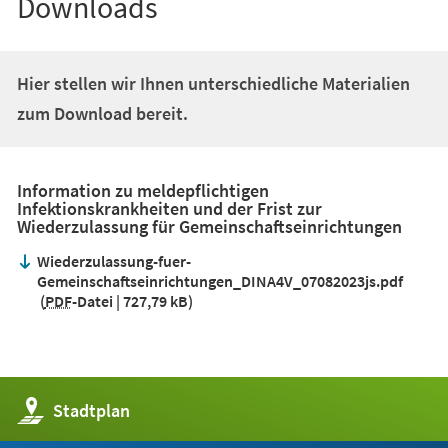
Downloads
Hier stellen wir Ihnen unterschiedliche Materialien
zum Download bereit.
Information zu meldepflichtigen
Infektionskrankheiten und der Frist zur
Wiederzulassung für Gemeinschaftseinrichtungen
Wiederzulassung-fuer-
Gemeinschaftseinrichtungen_DINA4V_07082023js.pdf
PDF
-Datei
727,79 kB
(Öffnet
Stadtplan
in
einem