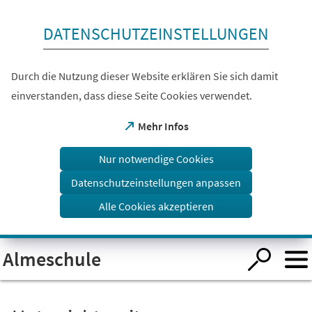
Inhalt anspringen
DATENSCHUTZEINSTELLUNGEN
Durch die Nutzung dieser Website erklären Sie sich damit
einverstanden, dass diese Seite Cookies verwendet.
(Öffnet
Mehr Infos
in
einem
Nur notwendige Cookies
neuen
Tab)
Datenschutzeinstellungen anpassen
Alle Cookies akzeptieren
Visuelle
Almeschule
Assistenzsoftware
öffnen.