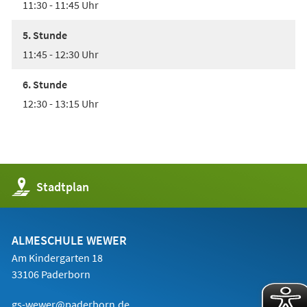
11:30 - 11:45 Uhr
5. Stunde
11:45 - 12:30 Uhr
6. Stunde
12:30 - 13:15 Uhr
(Öffnet
Stadtplan
in
einem
neuen
Tab)
ALMESCHULE WEWER
Am Kindergarten 18
33106 Paderborn
gs-wewer@paderborn.de