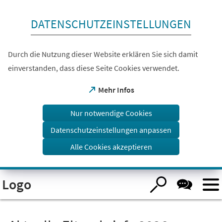
Inhalt anspringen
DATENSCHUTZEINSTELLUNGEN
Durch die Nutzung dieser Website erklären Sie sich damit
einverstanden, dass diese Seite Cookies verwendet.
(Öffnet
Mehr Infos
in
einem
Nur notwendige Cookies
neuen
Tab)
Datenschutzeinstellungen anpassen
Alle Cookies akzeptieren
Visuelle
Logo
Assistenzsoftware
öffnen.