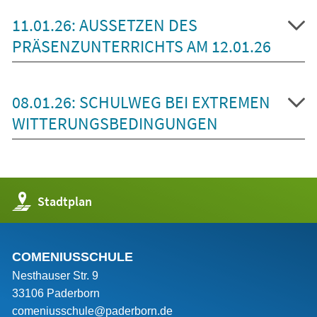
11.01.26: AUSSETZEN DES
PRÄSENZUNTERRICHTS AM 12.01.26
08.01.26: SCHULWEG BEI EXTREMEN
WITTERUNGSBEDINGUNGEN
(Öffnet
Stadtplan
in
einem
neuen
Tab)
COMENIUSSCHULE
Nesthauser Str. 9
33106 Paderborn
comeniusschule@paderborn.de